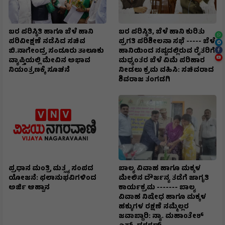
ಬರ ಪರಿಸ್ಥಿತಿ ಹಾಗೂ ಬೆಳೆ ಹಾನಿ
ಬರ ಪರಿಸ್ಥಿತಿ, ಬೆಳೆ ಹಾನಿ ಕುರಿತು
ಪರಿವೀಕ್ಷಣೆ ನಡೆಸಿದ ಸಚಿವ
ಪ್ರಗತಿ ಪರಿಶೀಲನಾ ಸಭೆ ----- ಬೆಳೆ
ಬಿ.ನಾಗೇಂದ್ರ ಸoಡೂರು ತಾಲೂಕು
ಹಾನಿಯಿಂದ ನಷ್ಟದಲ್ಲಿರುವ ರೈತರಿಗೆ
ವ್ಯಾಪ್ತಿಯಲ್ಲಿ ಮೇವಿನ ಅಭಾವ
ಮಧ್ಯಂತರ ಬೆಳೆ ವಿಮೆ ಪರಿಹಾರ
ನಿಯಂತ್ರಣಕ್ಕೆ ಸೂಚನೆ
ನೀಡಲು ಕ್ರಮ ವಹಿಸಿ: ಸಚಿವರಾದ
ಶಿವರಾಜ ತಂಗಡಗಿ
ಪ್ರಧಾನ ಮಂತ್ರಿ ಮತ್ಸ್ಯ ಸಂಪದ
ಬಾಲ್ಯ ವಿವಾಹ ಹಾಗೂ ಮಕ್ಕಳ
ಯೋಜನೆ: ಫಲಾನುಭವಿಗಳಿಂದ
ಮೇಲಿನ ದೌರ್ಜನ್ಯ ತಡೆಗೆ ಜಾಗೃತಿ
ಅರ್ಜಿ ಆಹ್ವಾನ
ಕಾರ್ಯಕ್ರಮ ------- ಬಾಲ್ಯ
ವಿವಾಹ ನಿಷೇಧ ಹಾಗೂ ಮಕ್ಕಳ
ಹಕ್ಕುಗಳ ರಕ್ಷಣೆ ನಮ್ಮೆಲ್ಲರ
ಜವಾಬ್ದಾರಿ: ನ್ಯಾ. ಮಹಾಂತೇಶ್