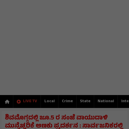
LIVE TV
Local
Crime
State
National
Inte
ಶಿವಮೊಗ್ಗದಲ್ಲಿ ಜೂ.5 ರ ಸಂಜೆ ವಾಯುದಾಳಿ
ಮುನ್ನೆಚ್ಚರಿಕೆ ಅಣಕು ಪ್ರದರ್ಶನ : ಸಾರ್ವಜನಿಕರಲ್ಲಿ