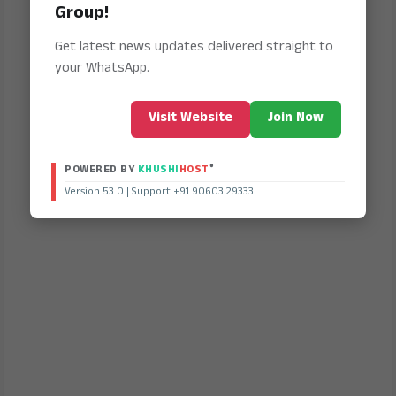
Group!
Get latest news updates delivered straight to
your WhatsApp.
Visit Website
Join Now
®
POWERED BY
KHUSHI
HOST
Version 53.0 | Support +91 90603 29333