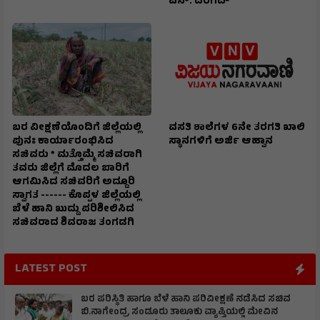
ಎಸ್. ದರಗದ್
ಬರ ವೀಕ್ಷಣೆಯೊಂದಿಗೆ ಜಿಲ್ಲೆಯಲ್ಲಿ
ವಸತಿ ಶಾಲೆಗಳ 6ನೇ ತರಗತಿ ಖಾಲಿ
ಪುನಃ ಕಾರ್ಯಾರಂಭಿಸಿದ
ಸ್ಥಾನಗಳಿಗೆ ಅರ್ಜಿ ಆಹ್ವಾನ
ಸಚಿವರು * ಮತ್ತೊಮ್ಮೆ ಸಚಿವರಾಗಿ
ತವರು ಜಿಲ್ಲೆಗೆ ಮೊದಲ ಬಾರಿಗೆ
ಆಗಮಿಸಿದ ಸಚಿವರಿಗೆ ಅದ್ದೂರಿ
ಸ್ವಾಗತ ------ ಕೊಪ್ಪಳ ಜಿಲ್ಲೆಯಲ್ಲಿ
ಬೆಳೆ ಹಾನಿ ಖುದ್ದು ಪರಿಶೀಲಿಸಿದ
ಸಚಿವರಾದ ಶಿವರಾಜ ತಂಗಡಗಿ
LATEST POST
ಬರ ಪರಿಸ್ಥಿತಿ ಹಾಗೂ ಬೆಳೆ ಹಾನಿ ಪರಿವೀಕ್ಷಣೆ ನಡೆಸಿದ ಸಚಿವ
ಬಿ.ನಾಗೇಂದ್ರ ಸoಡೂರು ತಾಲೂಕು ವ್ಯಾಪ್ತಿಯಲ್ಲಿ ಮೇವಿನ