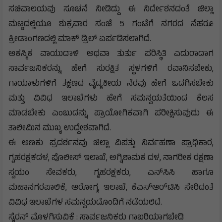
ಸಚಿವಾಲಯವು ಸೂಚನೆ ನೀಡಿದ್ದು ಈ ನಿರ್ದೇಶನದಂತೆ ಜಿಲ್ಲಾ
ಮಟ್ಟದಲ್ಲಿಯೂ ಶುಕ್ರವಾರ ಸಂಜೆ 5 ಗಂಟೆಗೆ ನಗರದ ನೆಹರೂ
ಕ್ರೀಡಾಂಗಣದಲ್ಲಿ ಮಾಕ್ ಡ್ರಿಲ್ ಏರ್ಪಡಿಸಲಾಗಿದೆ.
ಆಕಸ್ಮಿಕ ವಾಯುದಾಳಿ ಅಥವಾ ತುರ್ತು ಪರಿಸ್ಥಿತಿ ಎದುರಾದಾಗ
ಸಾರ್ವಜನಿಕರನ್ನು ಹೇಗೆ ಸುರಕ್ಷಿತ ಸ್ಥಳಗಳಿಗೆ ರವಾನಿಸಬೇಕು,
ಗಾಯಾಳುಗಳಿಗೆ ತಕ್ಷಣದ ವೈದ್ಯಕೀಯ ನೆರವು ಹೇಗೆ ಒದಗಿಸಬೇಕು
ಮತ್ತು ವಿವಿಧ ಇಲಾಖೆಗಳು ಹೇಗೆ ಸಮನ್ವಯತೆಯಿಂದ ಕೆಲಸ
ಮಾಡಬೇಕು ಎಂಬುದನ್ನು ಪ್ರಾಯೋಗಿಕವಾಗಿ ಪರೀಕ್ಷಿಸುವುದು ಈ
ತಾಲೀಮಿನ ಮುಖ್ಯ ಉದ್ದೇಶವಾಗಿದೆ.
ಈ ಅಣಕು ಪ್ರದರ್ಶನವು ಜಿಲ್ಲಾ ವಿಪತ್ತು ನಿರ್ವಹಣಾ ಪ್ರಾಧಿಕಾರ,
ಗೃಹರಕ್ಷಕದಳ, ಪೊಲೀಸ್ ಇಲಾಖೆ, ಅಗ್ನಿಶಾಮಕ ದಳ, ನಾಗರೀಕ ರಕ್ಷಣಾ
ಸ್ವಯಂ ಸೇವಕರು, ಗೃಹರಕ್ಷಕರು, ಎನ್‌ಸಿಸಿ ಹಾಗೂ
ಮಹಾನಗರಪಾಲಿಕೆ, ಆರೋಗ್ಯ ಇಲಾಖೆ, ಕೆಎಸ್‌ಆರ್‌ಟಿಸಿ ಸೇರಿದಂತೆ
ವಿವಿಧ ಇಲಾಖೆಗಳ ಸಮನ್ವಯದೊಂದಿಗೆ ನಡೆಯಲಿದೆ.
ಸೈರನ್ ಮೊಳಗಿಸುವಿಕೆ : ಸಾರ್ವಜನಿಕರು ಗಾಬರಿಯಾಗಬೇಡಿ