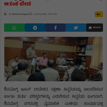
ಆತಂಕ ಬೇಡ
By
Ramesh Uppar
June 04, 2026 - 03:41 PM
Home
ಶಿವಮೊಗ್ಗ ಜೂನ್ 05ದೇಶದ ರಕ್ಷಣಾ ಸಿದ್ದತೆಯನ್ನು ಬಲಪಡಿಸುವ
ಹಾಗೂ ತುರ್ತು ಪರಿಸ್ಥಿತಿಗಳನ್ನು ಎದುರಿಸುವ ಸಿದ್ಧತೆಯ ಭಾಗವಾಗಿ,
ಶಿವಮೊಗ್ಗ ನಗರದಲ್ಲಿ ವೈಮಾನಿಕ ದಾಳಿಯ ಸಂದರ್ಭದಲ್ಲಿ