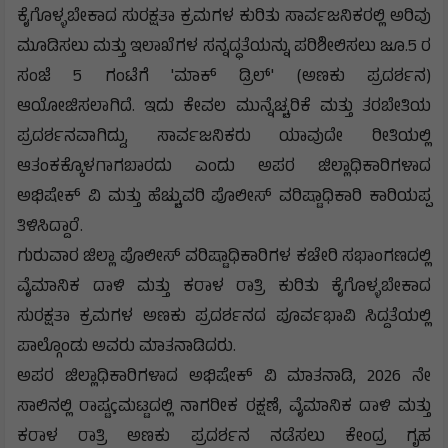
ಕೈಗೊಳ್ಳಬೇಕಾದ ಸುರಕ್ಷತಾ ಕ್ರಮಗಳ ಕುರಿತು ಸಾರ್ವಜನಿಕರಲ್ಲಿ ಅರಿವು
ಮೂಡಿಸಲು ಮತ್ತು ಇಲಾಖೆಗಳ ಸನ್ನದ್ಧತೆಯನ್ನು ಪರಿಶೀಲಿಸಲು ಜೂ.5 ರ
ಸಂಜೆ 5 ಗಂಟೆಗೆ 'ಮಾಕ್ ಡ್ರಿಲ್' (ಅಣಕು ಪ್ರದರ್ಶನ)
ಆಯೋಜಿಸಲಾಗಿದೆ. ಇದು ಕೇವಲ ಮುನ್ನೆಚ್ಚರಿಕೆ ಮತ್ತು ತರಬೇತಿಯ
ಪ್ರದರ್ಶನವಾಗಿದ್ದು, ಸಾರ್ವಜನಿಕರು ಯಾವುದೇ ರೀತಿಯಲ್ಲಿ
ಆತಂಕಕ್ಕೊಳಗಾಗಬಾರದು ಎಂದು ಅಪರ ಜಿಲ್ಲಾಧಿಕಾರಿಗಳಾದ
ಅಭಿಷೇಕ್ ವಿ ಮತ್ತು ಹೆಚ್ಚುವರಿ ಪೊಲೀಸ್ ವರಿಷ್ಟಾಧಿಕಾರಿ ಕಾರಿಯಪ್ಪ
ತಿಳಿಸಿದ್ದಾರೆ.
ಗುರುವಾರ ಜಿಲ್ಲಾ ಪೊಲೀಸ್ ವರಿಷ್ಟಾಧಿಕಾರಿಗಳ ಕಚೇರಿ ಸಭಾಂಗಣದಲ್ಲಿ
ವೈಮಾನಿಕ ದಾಳಿ ಮತ್ತು ಕರಾಳ ರಾತ್ರಿ ಕುರಿತು ಕೈಗೊಳ್ಳಬೇಕಾದ
ಸುರಕ್ಷತಾ ಕ್ರಮಗಳ ಅಣಕು ಪ್ರದರ್ಶನದ ಪೂರ್ವಭಾವಿ ಸಿದ್ದತೆಯಲ್ಲಿ
ಪಾಲ್ಗೊಂಡು ಅವರು ಮಾತನಾಡಿದರು.
ಅಪರ ಜಿಲ್ಲಾಧಿಕಾರಿಗಳಾದ ಅಭಿಷೇಕ್ ವಿ ಮಾತನಾಡಿ, 2026 ನೇ
ಸಾಲಿನಲ್ಲಿ ರಾಷ್ಟçಮಟ್ಟದಲ್ಲಿ ನಾಗರೀಕ ರಕ್ಷಣೆ, ವೈಮಾನಿಕ ದಾಳಿ ಮತ್ತು
ಕರಾಳ ರಾತ್ರಿ ಅಣಕು ಪ್ರದರ್ಶನ ನಡೆಸಲು ಕೇಂದ್ರ ಗೃಹ