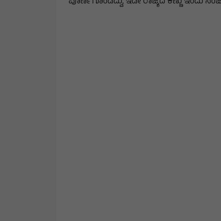
ಪೂರ್ಣಗೊಂಡಿದ್ದು, ಇಡೀ ರಾಜ್ಯದ ಕಣ್ಣು ಇಂದು ಸಂಜೆ