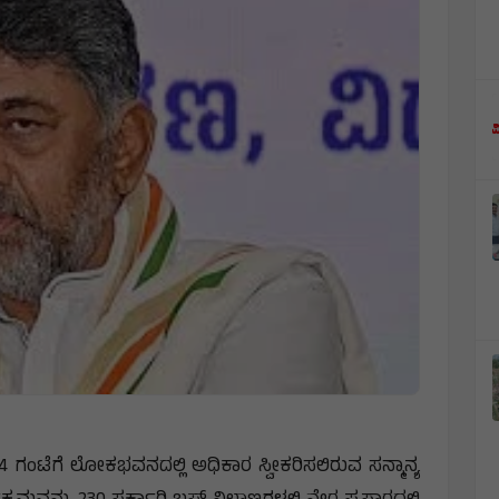
 ಗಂಟೆಗೆ ಲೋಕಭವನದಲ್ಲಿ ಅಧಿಕಾರ ಸ್ವೀಕರಿಸಲಿರುವ ಸನ್ಮಾನ್ಯ