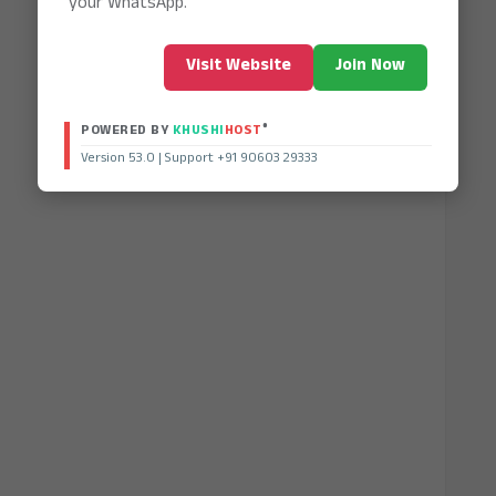
your WhatsApp.
Visit Website
Join Now
®
POWERED BY
KHUSHI
HOST
Version 53.0 | Support +91 90603 29333