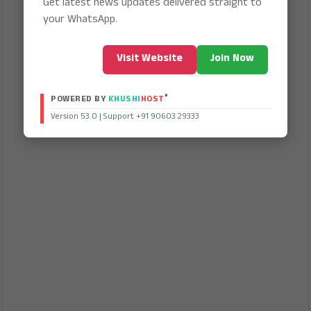
Get latest news updates delivered straight to
your WhatsApp.
Visit Website
Join Now
®
POWERED BY
KHUSHI
HOST
Version 53.0 | Support +91 90603 29333