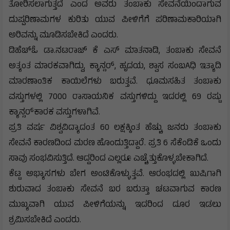
ತೋರಿಸಲಾಗುತ್ತದೆ ಎಂದ ಅವರು ತಂಬಾಕು ಸೇವನೆಯಿಂದಾಗುವ
ದುಷ್ಪರಿಣಾಮಗಳ ಕುರಿತು ಯುವ ಪೀಳಿಗೆಗೆ ಪರಿಣಾಮಕಾರಿಯಾಗಿ
ಅರಿವನ್ನು ಮೂಡಿಸಬೇಕಿದೆ ಎಂದರು.
ಡಿಹೆಚ್‌ಓ ಡಾ.ನಟರಾಜ್ ಕೆ ಎಸ್ ಮಾತನಾಡಿ, ತಂಬಾಕು ಸೇವನೆ
ಅತ್ಯಂತ ಮಾರಕವಾಗಿದ್ದು, ಕ್ಯಾನ್ಸರ್, ಹೃದಯ, ಶ್ವಾಸ ಸಂಬAಧಿ ಇತ್ಯಾದಿ
ಮಾರಣಾಂತಿಕ ಕಾಯಿಲೆಗಳು ಬರುತ್ತವೆ. ಧೂಮಸಹಿತ ತಂಬಾಕು
ವಸ್ತುಗಳಲ್ಲಿ 7000 ರಾಸಾಯನಿಕ ವಸ್ತುಗಳಿದ್ದು ಇದರಲ್ಲಿ 69 ರಷ್ಟು
ಕ್ಯಾನ್ಸರ್‌ಕಾರಕ ವಸ್ತುಗಳಾಗಿವೆ.
ಪ್ರತಿ ವರ್ಷ ವಿಶ್ವವಿದ್ಯಾದಂತ 60 ಲಕ್ಷಕ್ಕಿಂತ ಹೆಚ್ಚು ಜನರು ತಂಬಾಕು
ಸೇವನೆ ಕಾರಣದಿಂದ ಮರಣ ಹೊಂದುತ್ತಿದ್ದಾರೆ. ಪ್ರತಿ 6 ಸೆಕೆಂಡಿಕೆ ಒಂದು
ಸಾವು ಸಂಭವಿಸುತ್ತಿದೆ. ಆದ್ದರಿಂದ ಎಲ್ಲರೂ ಎಚ್ಚೆತ್ತುಕೊಳ್ಳಬೇಕಾಗಿದೆ.
ಕೆಟ್ಟ ಅಭ್ಯಾಸಗಳು ಬೇಗ ಅಂಟಿಕೊಳ್ಳುತ್ತವೆ. ಆರಂಭದಲ್ಲಿ ಖುಷಿಗಾಗಿ
ಶುರುವಾದ ತಂಬಾಕು ಸೇವನೆ ಬರ ಬರುತ್ತಾ ಚಟವಾಗುವ ಕಾರಣ
ಮುಖ್ಯವಾಗಿ ಯುವ ಪೀಳಿಗೆಯನ್ನು ಇದರಿಂದ ದೂರ ಇಡಲು
ಶ್ರಮಿಸಬೇಕಿದೆ ಎಂದರು.