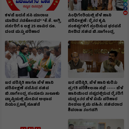
ಕಳಪೆ ಬದನೆ ಸಸಿ ಮಾರಾಟ
ಸಿಂಧಿಗೇರಿಯಲ್ಲಿ ಬೆಳೆ ಹಾನಿ
ಮಾಡಿದ ತಡಕೋಡದ* *ಕೆ.ಕೆ. ಅಗ್ರಿ
ಪರಿವೀಕ್ಷಣೆ: ರೈತರ ಕೃಷಿ
ನರ್ಸರಿಗೆ 6 ಲಕ್ಷ 25 ಸಾವಿರ ರೂ.
ಸಂಕಷ್ಟಗಳಿಗೆ ಸ್ಪಂದಿಸುವ ಭರವಸೆ
ದಂಡ ಮತ್ತು ಪರಿಹಾರ
ನೀಡಿದ ಸಚಿವ ಬಿ.ನಾಗೇಂದ್ರ
ಬರ ಪರಿಸ್ಥಿತಿ ಹಾಗೂ ಬೆಳೆ ಹಾನಿ
ಬರ ಪರಿಸ್ಥಿತಿ, ಬೆಳೆ ಹಾನಿ ಕುರಿತು
ಪರಿವೀಕ್ಷಣೆ ನಡೆಸಿದ ಸಚಿವ
ಪ್ರಗತಿ ಪರಿಶೀಲನಾ ಸಭೆ ----- ಬೆಳೆ
ಬಿ.ನಾಗೇಂದ್ರ ಸoಡೂರು ತಾಲೂಕು
ಹಾನಿಯಿಂದ ನಷ್ಟದಲ್ಲಿರುವ ರೈತರಿಗೆ
ವ್ಯಾಪ್ತಿಯಲ್ಲಿ ಮೇವಿನ ಅಭಾವ
ಮಧ್ಯಂತರ ಬೆಳೆ ವಿಮೆ ಪರಿಹಾರ
ನಿಯಂತ್ರಣಕ್ಕೆ ಸೂಚನೆ
ನೀಡಲು ಕ್ರಮ ವಹಿಸಿ: ಸಚಿವರಾದ
ಶಿವರಾಜ ತಂಗಡಗಿ