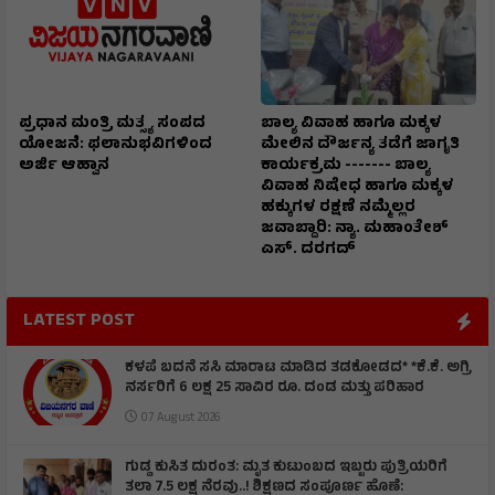
ಪ್ರಧಾನ ಮಂತ್ರಿ ಮತ್ಸ್ಯ ಸಂಪದ
ಬಾಲ್ಯ ವಿವಾಹ ಹಾಗೂ ಮಕ್ಕಳ
ಯೋಜನೆ: ಫಲಾನುಭವಿಗಳಿಂದ
ಮೇಲಿನ ದೌರ್ಜನ್ಯ ತಡೆಗೆ ಜಾಗೃತಿ
ಅರ್ಜಿ ಆಹ್ವಾನ
ಕಾರ್ಯಕ್ರಮ ------- ಬಾಲ್ಯ
ವಿವಾಹ ನಿಷೇಧ ಹಾಗೂ ಮಕ್ಕಳ
ಹಕ್ಕುಗಳ ರಕ್ಷಣೆ ನಮ್ಮೆಲ್ಲರ
ಜವಾಬ್ದಾರಿ: ನ್ಯಾ. ಮಹಾಂತೇಶ್
ಎಸ್. ದರಗದ್
LATEST POST
ಕಳಪೆ ಬದನೆ ಸಸಿ ಮಾರಾಟ ಮಾಡಿದ ತಡಕೋಡದ* *ಕೆ.ಕೆ. ಅಗ್ರಿ
ನರ್ಸರಿಗೆ 6 ಲಕ್ಷ 25 ಸಾವಿರ ರೂ. ದಂಡ ಮತ್ತು ಪರಿಹಾರ
07 August 2026
ಗುಡ್ಡ ಕುಸಿತ ದುರಂತ: ಮೃತ ಕುಟುಂಬದ ಇಬ್ಬರು ಪುತ್ರಿಯರಿಗೆ
ತಲಾ 7.5 ಲಕ್ಷ ನೆರವು..! ಶಿಕ್ಷಣದ ಸಂಪೂರ್ಣ ಹೊಣೆ: