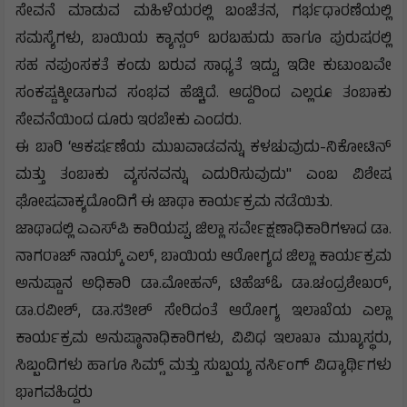
ಸೇವನೆ ಮಾಡುವ ಮಹಿಳೆಯರಲ್ಲಿ ಬಂಜೆತನ, ಗರ್ಭಧಾರಣೆಯಲ್ಲಿ
ಸಮಸ್ಯೆಗಳು, ಬಾಯಿಯ ಕ್ಯಾನ್ಸರ್ ಬರಬಹುದು ಹಾಗೂ ಪುರುಷರಲ್ಲಿ
ಸಹ ನಪುಂಸಕತೆ ಕಂಡು ಬರುವ ಸಾಧ್ಯತೆ ಇದ್ದು, ಇಡೀ ಕುಟುಂಬವೇ
ಸಂಕಷ್ಟಕ್ಕೀಡಾಗುವ ಸಂಭವ ಹೆಚ್ಚಿದೆ. ಆದ್ದರಿಂದ ಎಲ್ಲರೂ ತಂಬಾಕು
ಸೇವನೆಯಿಂದ ದೂರು ಇರಬೇಕು ಎಂದರು.
ಈ ಬಾರಿ ‘ಆಕರ್ಷಣೆಯ ಮುಖವಾಡವನ್ನು ಕಳಚುವುದು-ನಿಕೋಟಿನ್
ಮತ್ತು ತಂಬಾಕು ವ್ಯಸನವನ್ನು ಎದುರಿಸುವುದು" ಎಂಬ ವಿಶೇಷ
ಘೋಷವಾಕ್ಯದೊಂದಿಗೆ ಈ ಜಾಥಾ ಕಾರ್ಯಕ್ರಮ ನಡೆಯಿತು.
ಜಾಥಾದಲ್ಲಿ ಎಎಸ್‌ಪಿ ಕಾರಿಯಪ್ಪ, ಜಿಲ್ಲಾ ಸರ್ವೇಕ್ಷಣಾಧಿಕಾರಿಗಳಾದ ಡಾ.
ನಾಗರಾಜ್ ನಾಯ್ಕ್ ಎಲ್, ಬಾಯಿಯ ಆರೋಗ್ಯದ ಜಿಲ್ಲಾ ಕಾರ್ಯಕ್ರಮ
ಅನುಷ್ಟಾನ ಅಧಿಕಾರಿ ಡಾ.ಮೋಹನ್, ಟಿಹೆಚ್‌ಓ ಡಾ.ಚಂದ್ರಶೇಖರ್,
ಡಾ.ರವೀಶ್, ಡಾ.ಸತೀಶ್ ಸೇರಿದಂತೆ ಆರೋಗ್ಯ ಇಲಾಖೆಯ ಎಲ್ಲಾ
ಕಾರ್ಯಕ್ರಮ ಅನುಷ್ಠಾನಾಧಿಕಾರಿಗಳು, ವಿವಿಧ ಇಲಾಖಾ ಮುಖ್ಯಸ್ಥರು,
ಸಿಬ್ಬಂದಿಗಳು ಹಾಗೂ ಸಿಮ್ಸ್ ಮತ್ತು ಸುಬ್ಬಯ್ಯ ನರ್ಸಿಂಗ್ ವಿದ್ಯಾರ್ಥಿಗಳು
ಭಾಗವಹಿದ್ದರು