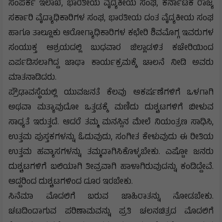
ಸಂಪರ್ಕ ಇಲಾಖೆ, ಭಾರತೀಯ ವೈದ್ಯಕೀಯ ಸಂಘ, ಕರ್ನಾಟಕ ರಾಜ್ಯ
ಸರ್ಕಾರಿ ವೈದ್ಯಾಧಿಕಾರಿಗಳ ಸಂಘ, ಭಾರತೀಯ ದಂತ ವೈದ್ಯಕೀಯ ಸಂಘ
ಹಾಗೂ ತಾಲ್ಲೂಕು ಆರೋಗ್ಯಾಧಿಕಾರಿಗಳ ಕಛೇರಿ ಶಿವಮೊಗ್ಗ ಇವರುಗಳ
ಸಂಯುಕ್ತ ಆಶ್ರಯದಲ್ಲಿ ಬುಧವಾರ ಜಿಲ್ಲಾಡಳಿತ ಕಚೇರಿಯಿಂದ
ಏರ್ಪಡಿಸಲಾಗಿದ್ದ ಜಾಥಾ ಕಾರ್ಯಕ್ರಮಕ್ಕೆ ಚಾಲನೆ ನೀಡಿ ಅವರು
ಮಾತನಾಡಿದರು.
ಪ್ರೌಢಾವಸ್ಥೆಯಲ್ಲಿ ಯುವಜನತೆ ಕೆಲವು ಆಕರ್ಷಣೆಗಳಿಗೆ ಒಳಗಾಗಿ
ಅಥವಾ ಮತ್ಯಾವುದೋ ಒತ್ತಡಕ್ಕೆ ಮಣಿದು ದುಶ್ಚಟಗಳಿಗೆ ಬೀಳುವ
ಸಾಧ್ಯತೆ ಇರುತ್ತದೆ. ಆದರೆ ತಮ್ಮ ಮನಸ್ಸಿನ ಮೇಲೆ ನಿಯಂತ್ರಣ ಸಾಧಿಸಿ,
ಉತ್ತಮ ಪುಸ್ತಕಗಳನ್ನು ಓದುವುದು, ಸಂಗೀತ ಕೇಳುವುದು ಈ ರೀತಿಯ
ಉತ್ತಮ ಹವ್ಯಾಸಗಳನ್ನು ತಮ್ಮದಾಗಿಸಿಕೊಳ್ಳಬೇಕು. ಎಷ್ಟೋ ಜನರು
ದುಶ್ಚಟಗಳಿಗೆ ಬಲಿಯಾಗಿ ತೀವ್ರವಾಗಿ ಹಾಳಾಗಿರುವುದನ್ನು ಕಂಡಿದ್ದೇವೆ.
ಆದ್ದರಿಂದ ದುಶ್ಚಟಗಳಿಂದ ದೂರ ಇರಬೇಕು.
ಸಿನೆಮಾ ಮೊದಲಿಗೆ ಬರುವ ಜಾಹಿರಾತನ್ನು ನೋಡಬೇಕು.
ಚಟದಿಂದಾಗುವ ಪರಿಣಾಮವನ್ನು ಪ್ರತಿ ಚಲನಚಿತ್ರದ ಮೊದಲಿಗೆ