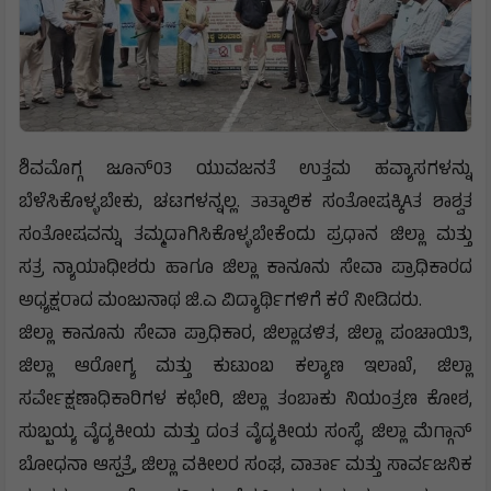
ಶಿವಮೊಗ್ಗ ಜೂನ್‌03 ಯುವಜನತೆ ಉತ್ತಮ ಹವ್ಯಾಸಗಳನ್ನು
ಬೆಳೆಸಿಕೊಳ್ಳಬೇಕು, ಚಟಗಳನ್ನಲ್ಲ. ತಾತ್ಕಾಲಿಕ ಸಂತೋಷಕ್ಕಿAತ ಶಾಶ್ವತ
ಸಂತೋಷವನ್ನು ತಮ್ಮದಾಗಿಸಿಕೊಳ್ಳಬೇಕೆಂದು ಪ್ರಧಾನ ಜಿಲ್ಲಾ ಮತ್ತು
ಸತ್ರ ನ್ಯಾಯಾಧೀಶರು ಹಾಗೂ ಜಿಲ್ಲಾ ಕಾನೂನು ಸೇವಾ ಪ್ರಾಧಿಕಾರದ
ಅಧ್ಯಕ್ಷರಾದ ಮಂಜುನಾಥ ಜಿ.ಎ ವಿದ್ಯಾರ್ಥಿಗಳಿಗೆ ಕರೆ ನೀಡಿದರು.
ಜಿಲ್ಲಾ ಕಾನೂನು ಸೇವಾ ಪ್ರಾಧಿಕಾರ, ಜಿಲ್ಲಾಡಳಿತ, ಜಿಲ್ಲಾ ಪಂಚಾಯಿತಿ,
ಜಿಲ್ಲಾ ಆರೋಗ್ಯ ಮತ್ತು ಕುಟುಂಬ ಕಲ್ಯಾಣ ಇಲಾಖೆ, ಜಿಲ್ಲಾ
ಸರ್ವೇಕ್ಷಣಾಧಿಕಾರಿಗಳ ಕಛೇರಿ, ಜಿಲ್ಲಾ ತಂಬಾಕು ನಿಯಂತ್ರಣ ಕೋಶ,
ಸುಬ್ಬಯ್ಯ ವೈದ್ಯಕೀಯ ಮತ್ತು ದಂತ ವೈದ್ಯಕೀಯ ಸಂಸ್ಥೆ, ಜಿಲ್ಲಾ ಮೆಗ್ಗಾನ್
ಬೋಧನಾ ಆಸ್ಪತ್ರೆ, ಜಿಲ್ಲಾ ವಕೀಲರ ಸಂಘ, ವಾರ್ತಾ ಮತ್ತು ಸಾರ್ವಜನಿಕ