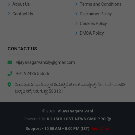
About Us
Terms and Conditions
Contact Us
Disclaimer Policy
Cookies Policy
DMCA Policy
CONTACT US
vijayanagarvanibly@gmail.com
+91 92435 55556
ವಿಜಯನಗರವಾಣಿ ಕನ್ನಡ ದಿನಪತ್ರಿಕೆ ಜಿ.ಆರ್.ಕಾಂಪ್ಲೇಕ್ಸ್ ಮೊದಲನೇ ಮಹಡಿ
ಬಳ್ಳಾರಿ ರಸ್ತೆ ಸಿರುಗುಪ್ಪ: 583121
© 2026 |
Vijayanagara Vani
Powered By:
KHUSHIHOST NEWS CMS PRO Ⓡ
Support - 10:00 AM - 8:00 PM (IST)
Live Chat