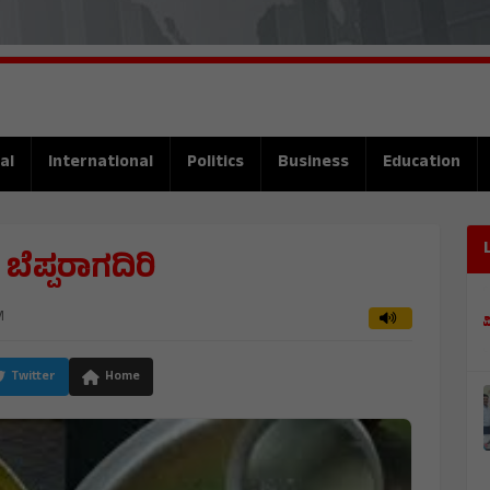
al
International
Politics
Business
Education
ೆಪ್ಪರಾಗದಿರಿ
M
Twitter
Home