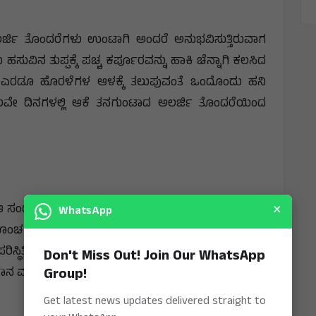
ಲರ್ಜಿ ತೊಂದರೆಗಳು ಉಂಟಾಗಿ ಅಂದರೆ ಅನುಭವಿಸುತ್ತಿರುವಾಗ
ನ ತುಪ್ಪಕ್ಕೆ ಪಚ್ಚ ಕರ್ಪೂರವನ್ನು ಹಾಕಿ ಚೆನ್ನಾಗಿ ಕಲಸಿದ
ೂಗಿನ ಎರಡೂ ಹೊರಳೆಗಳ ಆಳಕ್ಕೆ ತಲುಪುವಂತೆ ಒಂದೊಂದು ಹನಿ
 ಕೆಲವೇ ದಿನಗಳಲ್ಲಿ ಆಕೆ ತನಗುಂಟಾದ ಅಲರ್ಜಿ ತೊಂದರೆಯಿಂದ
×
 ಆ ಸಂದರ್ಭದಲ್ಲಿ ಮುಖದ ಒಂದು ಭಾಗದಲ್ಲಿ ಅದು ಮೂಗಿನ ಕೆಳಗೆ
WhatsApp
ಚ ಉರಿತವನ್ನು ಹೊಂದಿದ್ದರೂ ವೈದ್ಯಕೀಯ ಚಿಕಿತ್ಸೆ ಪಡೆಯಲು
್ಥಿತಿಯಲ್ಲಿ ತನ್ನಕ್ಕನ ಸಲಹೆಯಂತೆ ಕೊಂಚ ತುಪ್ಪವನ್ನು ಹಾಕಿ
Don't Miss Out! Join Our WhatsApp
Group!
 ಮತ್ತು ಉಪಶಮನ ಒಟ್ಟಿಗೆ ದೊರೆಯಿತು.
Get latest news updates delivered straight to