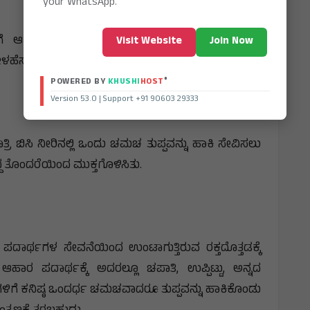
your WhatsApp.
ಿಳೆಗೆ ಆಕಳ/ಹಸು ತುಪ್ಪವನ್ನು ದೈನಂದಿನ ಆಹಾರ ಸೇವನೆಯ
Visit Website
Join Now
ಳಹೆಸರಿಲ್ಲದಂತೆ ಕೆಲವೇ ದಿನಗಳಲ್ಲಿ ಮಾಯವಾಯಿತು.
®
POWERED BY
KHUSHI
HOST
Version 53.0 | Support +91 90603 29333
 ರಾತ್ರಿ ಬಿಸಿ ನೀರಿನಲ್ಲಿ ಒಂದು ಚಮಚ ತುಪ್ಪವನ್ನು ಹಾಕಿ ಸೇವಿಸಲು
್ದ ತೊಂದರೆಯಿಂದ ಮುಕ್ತಗೊಳಿಸಿತು.
ಟ ಪದಾರ್ಥಗಳ ಸೇವನೆಯಿಂದ ಉಂಟಾಗುತ್ತಿರುವ ರಕ್ತದೊತ್ತಡಕ್ಕೆ
ಹಾರ ಪದಾರ್ಥಕ್ಕೆ ಅದರಲ್ಲೂ ಚಪಾತಿ, ಉಪ್ಪಿಟ್ಟು, ಅನ್ನದ
ಳಿಗೆ ಕನಿಷ್ಠ ಒಂದರ್ಧ ಚಮಚವಾದರೂ ತುಪ್ಪವನ್ನು ಹಾಕಿಕೊಂಡು