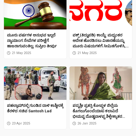
ಮೂರು ವರ್ಷಗಳ ಅನುಭವ ಇಲ್ಲದೆ
ವಕ್ಸ್ (ತಿದ್ದುಪಡಿ) ಕಾಯ್ದೆ: ಮಧ್ಯಂತರ
ನ್ಯಾಯಾಂಗ ಸೇವೆಗಳ ಪರೀಕ್ಷೆಗೆ
ಆದೇಶ ಹೊರಡಿಸಲು ವಿಚಾರಣೆಯನ್ನು
ಹಾಜರಾಗುವಂತಿಲ್ಲ; ಸುಪ್ರೀಂ ತೀರ್ಪು
ಮೂರು ವಿಷಯಗಳಿಗೆ ಸೀಮಿತಗೊಳಿಸಿ,
ಕೇಂದ್ರ ಸುಪ್ರೀಂ ಕೋರ್ಟ್‌ಗೆ ಒತ್ತಾಯ
21 May 2025
21 May 2025
ಪಹಲ್ಗಾಮ್​ನಲ್ಲಿ ಗುಂಡಿನ ದಾಳಿ ಕಾಶ್ಮೀರಕ್ಕೆ
ಪದ್ಮಶ್ರೀ ಪ್ರಶಸ್ತಿ ಕೋಪ್ಪಳ ಜಿಲ್ಲೆಯ
ತೆರಳಿದ ಸಚಿವ Santosh Lad
ತೊಗಲುಗೊಂಬೆಯಾಟ ಕಲಾವಿದೆ
ಭೀಮವ್ವ ದೊಡ್ಡಬಾಳಪ್ಪ ಶಿಳ್ಳೇಕ್ಯಾತರ
ಅವರಿಗೆ ಪದ್ಮಶ್ರಿ ಪ್ರಶಸ್ತಿ
23 Apr 2025
26 Jan 2025