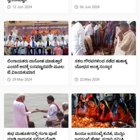
12 Jun 2024
06 Jun 2024
ಲಿಂಗಾಯತರು ದಾಸೋಹ ಮಾಡುತ್ತಾರೆ
ಸಕಲ ಗೌರವಗಳಿಂದ ನಡೆದ ಹುತಾತ್ಮ
ಎಂದರೆ ಅದಕ್ಕೆ ಬಸವಣ್ಣನವರೇ ಮೂಲ:
ಯೋಧನ ಅಂತ್ಯ ಸಂಸ್ಕಾರ
ಟಿ.ವಿಜಯಕುಮಾರ
29 May 2024
22 May 2024
ಶುಭ ಮುಹೂರ್ತದಲ್ಲಿ ಗಂಗಾ ಪೂಜೆ
ಹಿಂದೂ ಜನಸಂಖ್ಯೆ ಕುಸಿತ, ಮುಸ್ಲಿಂ
ಮಾಡಿ ನಾಮಪತ್ರ ಸಲ್ಲಿಸಿದ ಮೋದಿ
ಜನಸಂಖ್ಯೆ ಹೆಚ್ಚಳ; ಪ್ರಧಾನಿ ಸಮಿತಿ