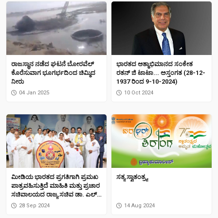
ರಾಜಸ್ಥಾನ ನಡೆದ ಘಟನೆ ಬೋರವೆಲ್
ಭಾರತದ ಆತ್ಮಾಭಿಮಾನದ ಸಂಕೇತ
ಕೊರೆಸುವಾಗ ಭೂಗರ್ಭದಿಂದ ಚಿಮ್ಮಿದ
ರತನ್ ಜಿ ಟಾಟಾ... ಅಸ್ತಂಗತ (28-12-
ನೀರು
1937 ರಿಂದ 9-10-2024)
04 Jan 2025
10 Oct 2024
ಮೀಡಿಯ ಭಾರತದ ಪ್ರಗತಿಗಾಗಿ ಪ್ರಮಖ
ಸತ್ಯ ಸ್ವಾತಂತ್ರ್ಯ
ಪಾತ್ರವಹಿಸುತ್ತಿದೆ ಮಾಹಿತಿ ಮತ್ತು ಪ್ರಚಾರ
ಸಚಿವಾಲಯದ ರಾಜ್ಯ ಸಚಿವ ಡಾ. ಎಲ್.
ಮುರುಗನ್
28 Sep 2024
14 Aug 2024