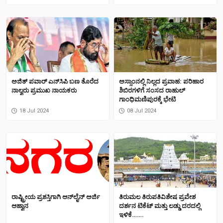
ಅಜಿತ್ ಪವಾರ್ ಎನ್‌ಸಿಪಿ ಬಣ ತೊರೆದ
ಅಸ್ಸಾಂನಲ್ಲಿ ನಿಲ್ಲದ ಪ್ರವಾಹ: ಪರಿಹಾರ
ನಾಲ್ವರು ಪ್ರಮುಖ ನಾಯಕರು
ಶಿಬಿರಗಳಿಗೆ ಸಂಸದ ರಾಹುಲ್
ಗಾಂಧಿಮಣಿಪುರಕ್ಕೆ ಭೇಟಿ
18 Jul 2024
08 Jul 2024
ರಾಷ್ಟ್ರೀಯ ಪ್ರಶಸ್ತಿಗಾಗಿ ಆನ್‍ಲೈನ್ ಅರ್ಜಿ
ತಿರುಮಲ ತಿರುಪತಿವಿಶೇಷ ಪ್ರವೇಶ
ಆಹ್ವಾನ
ದರ್ಶನ ಟಿಕೆಟ್ ಮತ್ತು ಲಡ್ಡು ದರದಲ್ಲಿ
ಇಳಿಕೆ…….