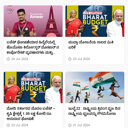
ಬಜೆಟ್ ಘೋಷಣೆಯಾದ ಹಿನ್ನೆಲೆಯಲ್ಲಿ
ಮುದ್ರಾ ಯೋಜನೆಯ ಸಾಲದ ಮಿತಿ
ಟೊಯೊಟಾ ಕಿರ್ಲೋಸ್ಕರ್ ಮೋಟಾರ್ ನ
ಏರಿಕೆ
ಕಾರ್ಪೊರೇಟ್ ವ್ಯವಹಾರಗಳು ಮತ್ತು
ಆಡಳಿತದ ಕಂಟ್ರಿ ಹೆಡ್ ಮತ್ತು
24 Jul 2024
23 Jul 2024
ಕಾರ್ಯನಿರ್ವಾಹಕ ಉಪಾಧ್ಯಕ್ಷ ಶ್ರೀ
ವಿಕ್ರಮ್ ಗುಲಾಟಿ ಅವರ ಬಜೆಟ್
ಕುರಿತಾದ ಪ್ರತಿಕ್ರಿಯೆ
ಮೋದಿ ಸರ್ಕಾರದ ಮೊದಲ ಬಜೆಟ್‌ –
ಜುಲೈ 22 : ರಾಷ್ಟ್ರೀಯ ತ್ರಿರಂಗ ಧ್ವಜ ದಿನ
ಕೃಷಿ ಕ್ಷೇತ್ರಕ್ಕೆ 1.05 ಲಕ್ಷ ಕೋಟಿ ರೂ.
ರಾಷ್ಟ್ರೀಯ ಧ್ವಜವನ್ನು ಗೌರವಿಸೋಣ
ಅನುದಾನ ಘೋಷಣೆ
23 Jul 2024
21 Jul 2024