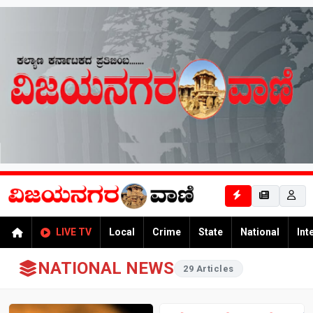
LIVE TV
Local
Crime
State
National
Int
NATIONAL NEWS
29 Articles