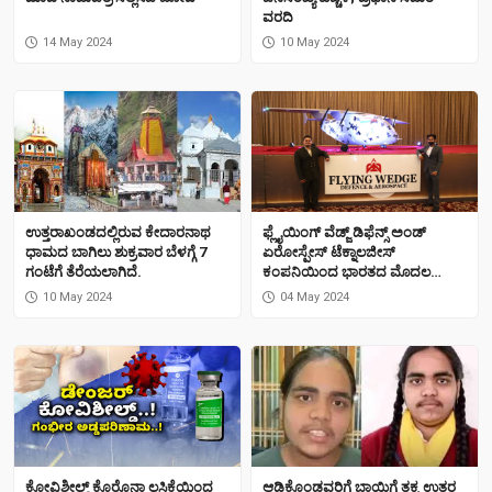
ವರದಿ
14 May 2024
10 May 2024
ಉತ್ತರಾಖಂಡದಲ್ಲಿರುವ ಕೇದಾರನಾಥ
ಫ್ಲೈಯಿಂಗ್ ವೆಡ್ಜ್ ಡಿಫೆನ್ಸ್ ಅಂಡ್
ಧಾಮದ ಬಾಗಿಲು ಶುಕ್ರವಾರ ಬೆಳಗ್ಗೆ 7
ಏರೋಸ್ಪೇಸ್ ಟೆಕ್ನಾಲಜೀಸ್
ಗಂಟೆಗೆ ತೆರೆಯಲಾಗಿದೆ.
ಕಂಪನಿಯಿಂದ ಭಾರತದ ಮೊದಲ
ಸ್ಪದೇಶಿ ಬಾಂಬರ್ ಯುಎವಿ ಅನಾವರಣ
10 May 2024
04 May 2024
ಕೋವಿಶೀಲ್ಡ್ ಕೊರೊನಾ ಲಸಿಕೆಯಿಂದ
ಆಡಿಕೊಂಡವರಿಗೆ ಬಾಯಿಗೆ ತಕ್ಕ ಉತ್ತರ