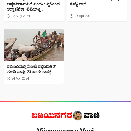
ಅಡ್ಡಪರಿಣಾಮವಿದೆ ಎಂದು ಒಪ್ಪಿಕೊಂಡ
ಕೊಟ್ಟ ಪ್ರಾಚಿ..!
ಅಸ್ಟ್ರಾಜೆನೆಕಾ, ಟಿಟಿಎಸ್ಗೂ
ಕಾರಣವಾಗಬಹುದು
02 May 2024
28 Apr 2024
ಜಿಬೂಟಿಯಲ್ಲಿ ದೋಣಿ ಪಲ್ಟಿಯಾಗಿ 21
ಮಂದಿ ಸಾವು, 23 ಜನರು ನಾಪತ್ತೆ
24 Apr 2024