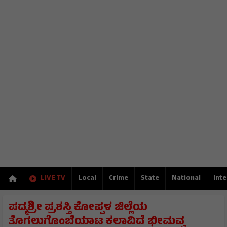
LIVE TV
Local
Crime
State
National
Inte
ಪದ್ಮಶ್ರೀ ಪ್ರಶಸ್ತಿ ಕೋಪ್ಪಳ ಜಿಲ್ಲೆಯ
ತೊಗಲುಗೊಂಬೆಯಾಟ ಕಲಾವಿದೆ ಭೀಮವ್ವ