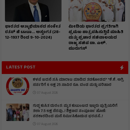
ಭಾರತದ ಆತ್ಮಾಭಿಮಾನದ ಸಂಕೇತ
ಮೀಡಿಯ ಭಾರತದ ಪ್ರಗತಿಗಾಗಿ
ರತನ್ ಜಿ ಟಾಟಾ... ಅಸ್ತಂಗತ (28-
ಪ್ರಮಖ ಪಾತ್ರವಹಿಸುತ್ತಿದೆ ಮಾಹಿತಿ
12-1937 ರಿಂದ 9-10-2024)
ಮತ್ತು ಪ್ರಚಾರ ಸಚಿವಾಲಯದ
ರಾಜ್ಯ ಸಚಿವ ಡಾ. ಎಲ್.
ಮುರುಗನ್
LATEST POST
ಕಳಪೆ ಬದನೆ ಸಸಿ ಮಾರಾಟ ಮಾಡಿದ ತಡಕೋಡದ* *ಕೆ.ಕೆ. ಅಗ್ರಿ
ನರ್ಸರಿಗೆ 6 ಲಕ್ಷ 25 ಸಾವಿರ ರೂ. ದಂಡ ಮತ್ತು ಪರಿಹಾರ
07 August 2026
ಗುಡ್ಡ ಕುಸಿತ ದುರಂತ: ಮೃತ ಕುಟುಂಬದ ಇಬ್ಬರು ಪುತ್ರಿಯರಿಗೆ
ತಲಾ 7.5 ಲಕ್ಷ ನೆರವು..! ಶಿಕ್ಷಣದ ಸಂಪೂರ್ಣ ಹೊಣೆ:
ಸರಕಾರದಿಂದ ಮನೆ ನಿರ್ಮಿಸಿಕೊಡುವ ಭರವಸೆ..!
07 August 2026