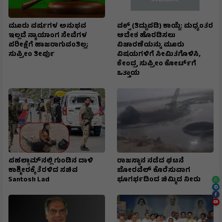
ಮೂರು ವರ್ಷಗಳ ಅನುಭವ
ವಕ್ಸ್ (ತಿದ್ದುಪಡಿ) ಕಾಯ್ದೆ: ಮಧ್ಯಂತರ
ಇಲ್ಲದೆ ನ್ಯಾಯಾಂಗ ಸೇವೆಗಳ
ಆದೇಶ ಹೊರಡಿಸಲು
ಪರೀಕ್ಷೆಗೆ ಹಾಜರಾಗುವಂತಿಲ್ಲ;
ವಿಚಾರಣೆಯನ್ನು ಮೂರು
ಸುಪ್ರೀಂ ತೀರ್ಪು
ವಿಷಯಗಳಿಗೆ ಸೀಮಿತಗೊಳಿಸಿ,
ಕೇಂದ್ರ ಸುಪ್ರೀಂ ಕೋರ್ಟ್‌ಗೆ
ಒತ್ತಾಯ
ಪಹಲ್ಗಾಮ್​ನಲ್ಲಿ ಗುಂಡಿನ ದಾಳಿ
ರಾಜಸ್ಥಾನ ನಡೆದ ಘಟನೆ
ಕಾಶ್ಮೀರಕ್ಕೆ ತೆರಳಿದ ಸಚಿವ
ಬೋರವೆಲ್ ಕೊರೆಸುವಾಗ
Santosh Lad
ಭೂಗರ್ಭದಿಂದ ಚಿಮ್ಮಿದ ನೀರು