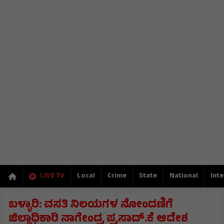
LIVE TV
Local
Crime
State
National
Inte
ಬಳ್ಳಾರಿ: ವಸತಿ ನಿಲಯಗಳ ನೋಂದಣಿಗೆ
ಜಿಲ್ಲಾಧಿಕಾರಿ ನಾಗೇಂದ್ರ ಪ್ರಸಾದ್.ಕೆ ಆದೇಶ