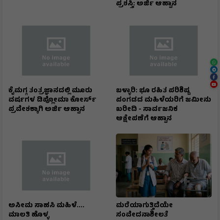
ಪ್ರಶಸ್ತಿ: ಅರ್ಜಿ ಆಹ್ವಾನ
ಕೈಮಗ್ಗ ತಂತ್ರಜ್ಞಾನದಲ್ಲಿ ಮೂರು
ಬಳ್ಳಾರಿ: ಭೂ ರಹಿತ ಪರಿಶಿಷ್ಟ
ವರ್ಷಗಳ ಡಿಪ್ಲೋಮಾ ಕೋರ್ಸ್
ಪಂಗಡದ ಮಹಿಳೆಯರಿಗೆ ಜಮೀನು
ಪ್ರವೇಶಕ್ಕಾಗಿ ಅರ್ಜಿ ಆಹ್ವಾನ
ಖರೀದಿ - ಸಾರ್ವಜನಿಕ
ಆಕ್ಷೇಪಣೆಗೆ ಆಹ್ವಾನ
ಅಸೀಮ ಸಾಹಸಿ ಮಹಿಳೆ....
ಮರೆಯಾಗುತ್ತಿದೆಯೇ
ಮಾಲತಿ ಹೊಳ್ಳ
ಸಂವೇದನಾಶೀಲತೆ