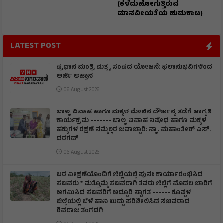
(ಕಳೆದುಹೋಗುತ್ತಿರುವ
ಮಾನವೀಯತೆಯ ಹುಡುಕಾಟ)
LATEST POST
ಪ್ರಧಾನ ಮಂತ್ರಿ ಮತ್ಸ್ಯ ಸಂಪದ ಯೋಜನೆ: ಫಲಾನುಭವಿಗಳಿಂದ
ಅರ್ಜಿ ಆಹ್ವಾನ
06 August 2026
ಬಾಲ್ಯ ವಿವಾಹ ಹಾಗೂ ಮಕ್ಕಳ ಮೇಲಿನ ದೌರ್ಜನ್ಯ ತಡೆಗೆ ಜಾಗೃತಿ
ಕಾರ್ಯಕ್ರಮ ------- ಬಾಲ್ಯ ವಿವಾಹ ನಿಷೇಧ ಹಾಗೂ ಮಕ್ಕಳ
ಹಕ್ಕುಗಳ ರಕ್ಷಣೆ ನಮ್ಮೆಲ್ಲರ ಜವಾಬ್ದಾರಿ: ನ್ಯಾ. ಮಹಾಂತೇಶ್ ಎಸ್.
ದರಗದ್
06 August 2026
ಬರ ವೀಕ್ಷಣೆಯೊಂದಿಗೆ ಜಿಲ್ಲೆಯಲ್ಲಿ ಪುನಃ ಕಾರ್ಯಾರಂಭಿಸಿದ
ಸಚಿವರು * ಮತ್ತೊಮ್ಮೆ ಸಚಿವರಾಗಿ ತವರು ಜಿಲ್ಲೆಗೆ ಮೊದಲ ಬಾರಿಗೆ
ಆಗಮಿಸಿದ ಸಚಿವರಿಗೆ ಅದ್ದೂರಿ ಸ್ವಾಗತ ------ ಕೊಪ್ಪಳ
ಜಿಲ್ಲೆಯಲ್ಲಿ ಬೆಳೆ ಹಾನಿ ಖುದ್ದು ಪರಿಶೀಲಿಸಿದ ಸಚಿವರಾದ
ಶಿವರಾಜ ತಂಗಡಗಿ