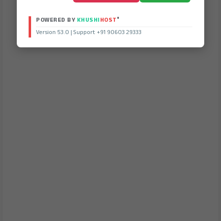
®
POWERED BY
KHUSHI
HOST
Version 53.0 | Support +91 90603 29333