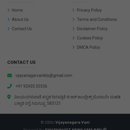
Home
Privacy Policy
About Us
Terms and Conditions
Contact Us
Disclaimer Policy
Cookies Policy
DMCA Policy
CONTACT US
vijayanagarvanibly@gmail.com
+91 92435 55556
ವಿಜಯನಗರವಾಣಿ ಕನ್ನಡ ದಿನಪತ್ರಿಕೆ ಜಿ.ಆರ್.ಕಾಂಪ್ಲೇಕ್ಸ್ ಮೊದಲನೇ ಮಹಡಿ
ಬಳ್ಳಾರಿ ರಸ್ತೆ ಸಿರುಗುಪ್ಪ: 583121
© 2026 |
Vijayanagara Vani
Powered By:
KHUSHIHOST NEWS CMS PRO Ⓡ