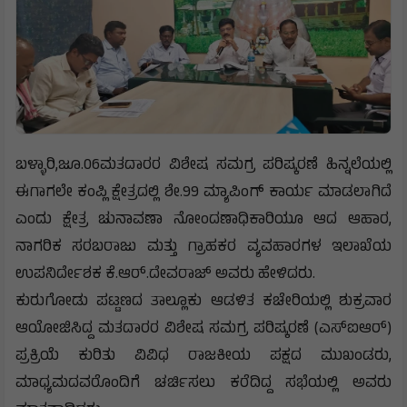
ಬಳ್ಳಾರಿ,ಜೂ.06ಮತದಾರರ ವಿಶೇಷ ಸಮಗ್ರ ಪರಿಷ್ಕರಣೆ ಹಿನ್ನಲೆಯಲ್ಲಿ
ಈಗಾಗಲೇ ಕಂಪ್ಲಿ ಕ್ಷೇತ್ರದಲ್ಲಿ ಶೇ.99 ಮ್ಯಾಪಿಂಗ್ ಕಾರ್ಯ ಮಾಡಲಾಗಿದೆ
ಎಂದು ಕ್ಷೇತ್ರ ಚುನಾವಣಾ ನೋಂದಣಾಧಿಕಾರಿಯೂ ಆದ ಆಹಾರ,
ನಾಗರಿಕ ಸರಬರಾಜು ಮತ್ತು ಗ್ರಾಹಕರ ವ್ಯವಹಾರಗಳ ಇಲಾಖೆಯ
ಉಪನಿರ್ದೇಶಕ ಕೆ.ಆರ್.ದೇವರಾಜ್ ಅವರು ಹೇಳಿದರು.
ಕುರುಗೋಡು ಪಟ್ಟಣದ ತಾಲ್ಲೂಕು ಆಡಳಿತ ಕಚೇರಿಯಲ್ಲಿ ಶುಕ್ರವಾರ
ಆಯೋಜಿಸಿದ್ದ ಮತದಾರರ ವಿಶೇಷ ಸಮಗ್ರ ಪರಿಷ್ಕರಣೆ (ಎಸ್‌ಐಆರ್)
ಪ್ರಕ್ರಿಯೆ ಕುರಿತು ವಿವಿಧ ರಾಜಕೀಯ ಪಕ್ಷದ ಮುಖಂಡರು,
ಮಾಧ್ಯಮದವರೊಂದಿಗೆ ಚರ್ಚಿಸಲು ಕರೆದಿದ್ದ ಸಭೆಯಲ್ಲಿ ಅವರು