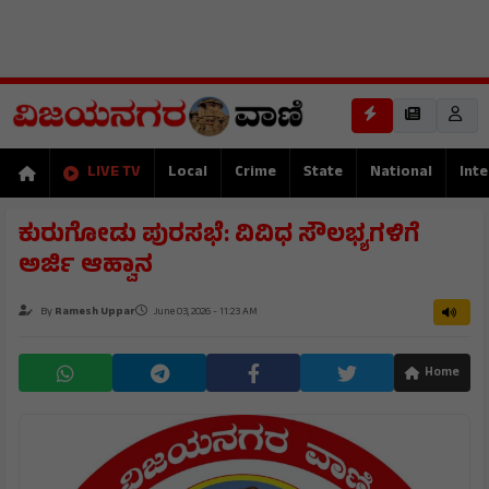
LIVE TV
Local
Crime
State
National
Inte
ಕುರುಗೋಡು ಪುರಸಭೆ: ವಿವಿಧ ಸೌಲಭ್ಯಗಳಿಗೆ
ಅರ್ಜಿ ಆಹ್ವಾನ
By
Ramesh Uppar
June 03, 2026 - 11:23 AM
Home