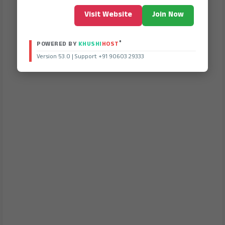
Visit Website
Join Now
®
POWERED BY
KHUSHI
HOST
Version 53.0 | Support +91 90603 29333