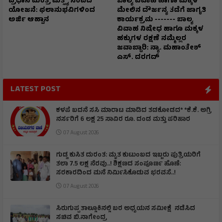
ಪ್ರಧಾನ ಮಂತ್ರಿ ಮತ್ಸ್ಯ ಸಂಪದ
ಬಾಲ್ಯ ವಿವಾಹ ಹಾಗೂ ಮಕ್ಕಳ
ಯೋಜನೆ: ಫಲಾನುಭವಿಗಳಿಂದ
ಮೇಲಿನ ದೌರ್ಜನ್ಯ ತಡೆಗೆ ಜಾಗೃತಿ
ಅರ್ಜಿ ಆಹ್ವಾನ
ಕಾರ್ಯಕ್ರಮ ------- ಬಾಲ್ಯ
ವಿವಾಹ ನಿಷೇಧ ಹಾಗೂ ಮಕ್ಕಳ
ಹಕ್ಕುಗಳ ರಕ್ಷಣೆ ನಮ್ಮೆಲ್ಲರ
ಜವಾಬ್ದಾರಿ: ನ್ಯಾ. ಮಹಾಂತೇಶ್
ಎಸ್. ದರಗದ್
LATEST POST
ಕಳಪೆ ಬದನೆ ಸಸಿ ಮಾರಾಟ ಮಾಡಿದ ತಡಕೋಡದ* *ಕೆ.ಕೆ. ಅಗ್ರಿ
ನರ್ಸರಿಗೆ 6 ಲಕ್ಷ 25 ಸಾವಿರ ರೂ. ದಂಡ ಮತ್ತು ಪರಿಹಾರ
07 August 2026
ಗುಡ್ಡ ಕುಸಿತ ದುರಂತ: ಮೃತ ಕುಟುಂಬದ ಇಬ್ಬರು ಪುತ್ರಿಯರಿಗೆ
ತಲಾ 7.5 ಲಕ್ಷ ನೆರವು..! ಶಿಕ್ಷಣದ ಸಂಪೂರ್ಣ ಹೊಣೆ:
ಸರಕಾರದಿಂದ ಮನೆ ನಿರ್ಮಿಸಿಕೊಡುವ ಭರವಸೆ..!
07 August 2026
ಸಿರುಗುಪ್ಪ ತಾಲ್ಲೂಕಿನಲ್ಲಿ ಬರ ಅಧ್ಯಯನ ಸಮೀಕ್ಷೆ ನಡೆಸಿದ
ಸಚಿವ ಬಿ.ನಾಗೇಂದ್ರ