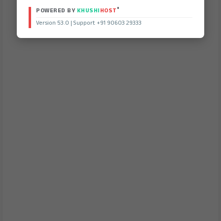
®
POWERED BY
KHUSHI
HOST
Version 53.0 | Support +91 90603 29333