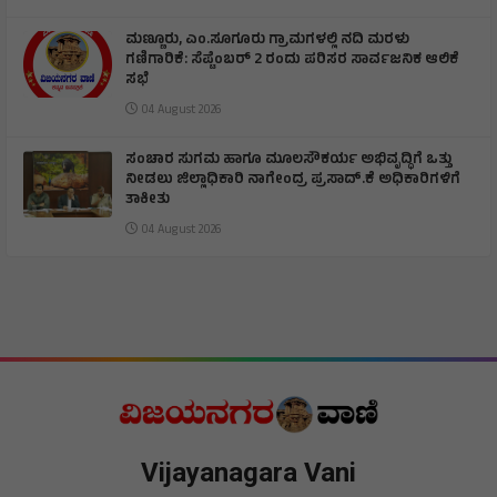
ಮಣ್ಣೂರು, ಎಂ.ಸೂಗೂರು ಗ್ರಾಮಗಳಲ್ಲಿ ನದಿ ಮರಳು
ಗಣಿಗಾರಿಕೆ: ಸೆಪ್ಟೆಂಬರ್ 2 ರಂದು ಪರಿಸರ ಸಾರ್ವಜನಿಕ ಆಲಿಕೆ
ಸಭೆ
04 August 2026
ಸಂಚಾರ ಸುಗಮ ಹಾಗೂ ಮೂಲಸೌಕರ್ಯ ಅಭಿವೃದ್ಧಿಗೆ ಒತ್ತು
ನೀಡಲು ಜಿಲ್ಲಾಧಿಕಾರಿ ನಾಗೇಂದ್ರ ಪ್ರಸಾದ್.ಕೆ ಅಧಿಕಾರಿಗಳಿಗೆ
ತಾಕೀತು
04 August 2026
Vijayanagara Vani