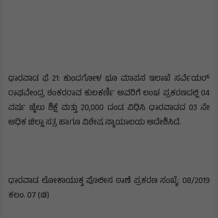
ಧಾರವಾಡ ಫೆ 21: ಕುಂದಗೋಳ ಭೂ ಮಾಪನ ಇಲಾಖೆ ಸರ್ವೆಯರ್
ರಾಘವೇಂದ್ರ ಶಂಕರರಾವ ಕುಲಕರ್ಣಿ ಅವರಿಗೆ ಲಂಚ ಪ್ರಕರಣದಲ್ಲಿ 04
ವರ್ಷ ಜೈಲು ಶಿಕ್ಷೆ ಮತ್ತು 20,000 ದಂಡ ವಿಧಿಸಿ ಧಾರವಾಡದ 03 ನೇ
ಅಧಿಕ ಜಿಲ್ಲಾ ಸತ್ರ ಹಾಗೂ ವಿಶೇಷ ನ್ಯಾಯಾಲಯ ಆದೇಶಿಸಿದೆ.
ಧಾರವಾಡ ಲೋಕಾಯುಕ್ತ ಪೊಲೀಸ ಠಾಣೆ ಪ್ರಕರಣ ಸಂಖ್ಯೆ: 08/2019
ಕಲಂ. 07 (ಚಿ)