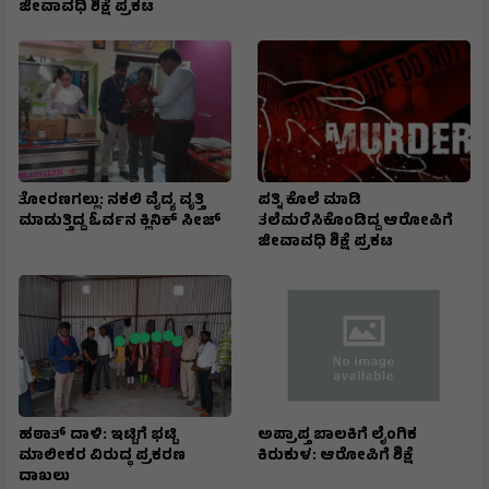
ಜೀವಾವಧಿ ಶಿಕ್ಷೆ ಪ್ರಕಟ
ತೋರಣಗಲ್ಲು: ನಕಲಿ ವೈದ್ಯ ವೃತ್ತಿ
ಪತ್ನಿ ಕೊಲೆ ಮಾಡಿ
ಮಾಡುತ್ತಿದ್ದ ಓರ್ವನ ಕ್ಲಿನಿಕ್ ಸೀಜ್
ತಲೆಮರೆಸಿಕೊಂಡಿದ್ದ ಆರೋಪಿಗೆ
ಜೀವಾವಧಿ ಶಿಕ್ಷೆ ಪ್ರಕಟ
ಹಠಾತ್ ದಾಳಿ: ಇಟ್ಟಿಗೆ ಭಟ್ಟಿ
ಅಪ್ರಾಪ್ತ ಬಾಲಕಿಗೆ ಲೈಂಗಿಕ
ಮಾಲೀಕರ ವಿರುದ್ಧ ಪ್ರಕರಣ
ಕಿರುಕುಳ: ಆರೋಪಿಗೆ ಶಿಕ್ಷೆ
ದಾಖಲು